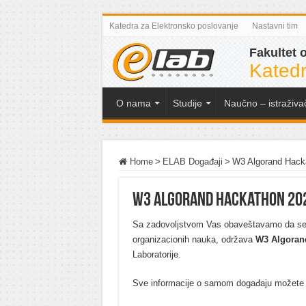
Katedra za Elektronsko poslovanje
Nastavni tim
Fakultet 
Katedr
O nama
Studije
Naučno – istraživa
Home
>
ELAB Događaji
>
W3 Algorand Hack
W3 Algorand Hackathon 20
Sa zadovoljstvom Vas obaveštavamo da se
organizacionih nauka, održava
W3 Algoran
Laboratorije.
Sve informacije o samom događaju možete pr