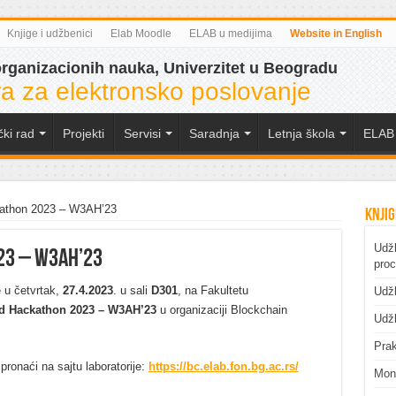
Knjige i udžbenici
Elab Moodle
ELAB u medijima
Website in English
organizacionih nauka, Univerzitet u Beogradu
a za elektronsko poslovanje
čki rad
Projekti
Servisi
Saradnja
Letnja škola
ELAB 
athon 2023 – W3AH’23
Knjig
Udžb
23 – W3AH’23
pro
 u četvrtak,
27.4.2023
. u sali
D301
, na Fakultetu
Udžb
d Hackathon 2023 – W3AH’23
u organizaciji Blockchain
Udžb
Prak
onaći na sajtu laboratorije:
https://bc.elab.fon.bg.ac.rs/
Mono