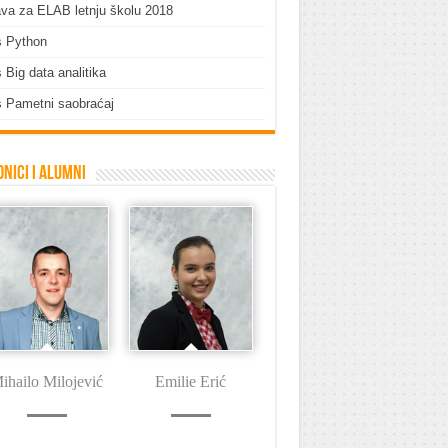
ava za ELAB letnju školu 2018
s Python
 Big data analitika
 Pametni saobraćaj
nici i Alumni
ihailo Milojević
Emilie Erić
Dušan Tašin
I