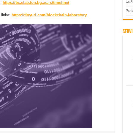
Udžb
u:
https://bc.elab.fon.bg.ac.rs/timeline/
Prak
 linka:
https://tinyurl.com/blockchain-laboratory
Servi