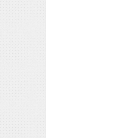
Milica Todorović
Iva Vojinović