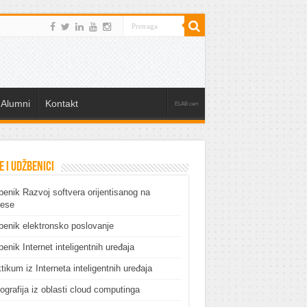
Alumni
Kontakt
ELAB cert
e i udžbenici
enik Razvoj softvera orijentisanog na
cese
enik elektronsko poslovanje
enik Internet inteligentnih uređaja
tikum iz Interneta inteligentnih uređaja
grafija iz oblasti cloud computinga