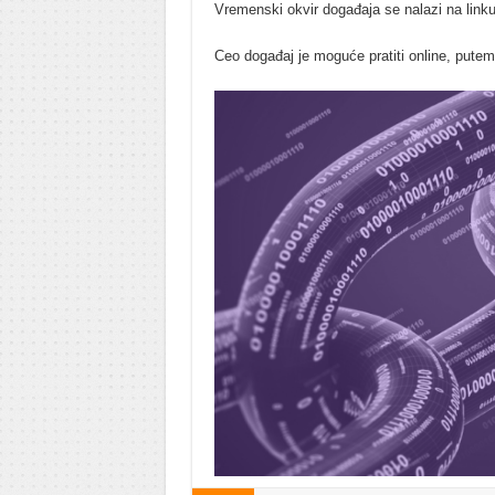
Vremenski okvir događaja se nalazi na link
Ceo događaj je moguće pratiti online, putem