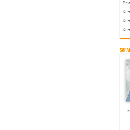
Prij
Kur
Kurs
Kurs
Sarad
Milica Labus
dr Vojkan
Branka Rodić
M
Vasković
Trmčić