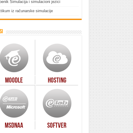
enik Simulacija i simulacioni jezici
tikum iz računarske simulacije
si
Moodle
Hosting
MSDNAA
Softver