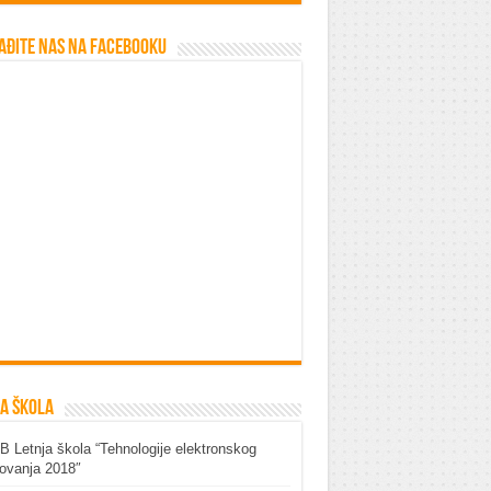
ađite nas na Facebooku
a škola
 Letnja škola “Tehnologije elektronskog
ovanja 2018″