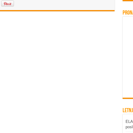
Pron
Letnj
ELAB
posl