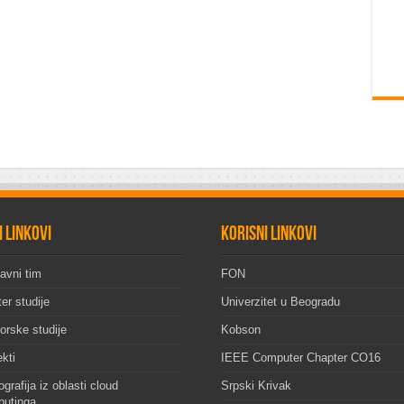
i linkovi
Korisni linkovi
avni tim
FON
er studije
Univerzitet u Beogradu
orske studije
Kobson
ekti
IEEE Computer Chapter CO16
grafija iz oblasti cloud
Srpski Krivak
utinga