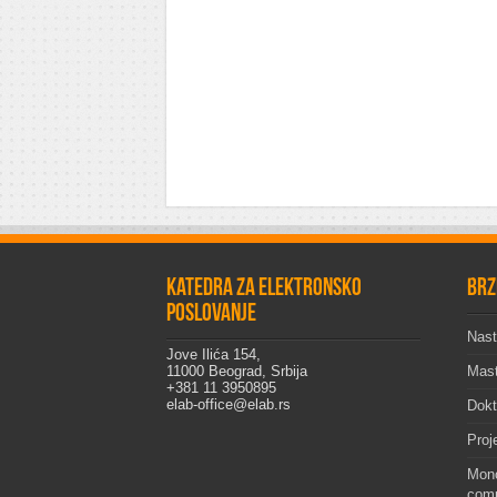
Katedra za elektronsko
Brz
poslovanje
Nast
Jove Ilića 154,
11000 Beograd, Srbija
Mast
+381 11 3950895
elab-office@elab.rs
Dokt
Proj
Mono
comp