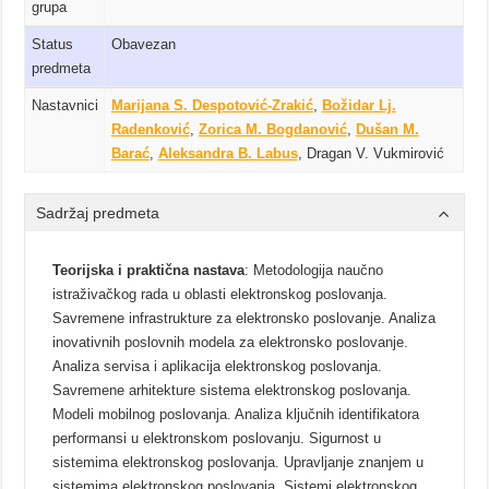
grupa
Status
Obavezan
predmeta
Nastavnici
Marijana S. Despotović-Zrakić
,
Božidar Lj.
Radenković
,
Zorica M. Bogdanović
,
Dušan M.
Barać
,
Aleksandra B. Labus
, Dragan V. Vukmirović
Sadržaj predmeta
Teorijska i praktična nastava
: Metodologija naučno
istraživačkog rada u oblasti elektronskog poslovanja.
Savremene infrastrukture za elektronsko poslovanje. Analiza
inovativnih poslovnih modela za elektronsko poslovanje.
Analiza servisa i aplikacija elektronskog poslovanja.
Savremene arhitekture sistema elektronskog poslovanja.
Modeli mobilnog poslovanja. Analiza ključnih identifikatora
performansi u elektronskom poslovanju. Sigurnost u
sistemima elektronskog poslovanja. Upravljanje znanjem u
sistemima elektronskog poslovanja. Sistemi elektronskog