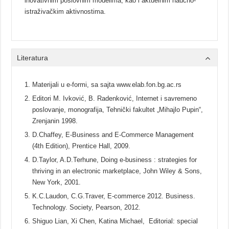
inovativnim poslovnim modelima, kao i aktuelnim naučno-
istraživačkim aktivnostima.
Literatura
Materijali u e-formi, sa sajta www.elab.fon.bg.ac.rs
Editori M. Ivković, B. Radenković, Internet i savremeno
poslovanje, monografija, Tehnički fakultet „Mihajlo Pupin“,
Zrenjanin 1998.
D.Chaffey, E-Business and E-Commerce Management
(4th Edition), Prentice Hall, 2009.
D.Taylor, A.D.Terhune, Doing e-business : strategies for
thriving in an electronic marketplace, John Wiley & Sons,
New York, 2001.
K.C.Laudon, C.G.Traver, E-commerce 2012. Business.
Technology. Society, Pearson, 2012.
Shiguo Lian, Xi Chen, Katina Michael, Editorial: special