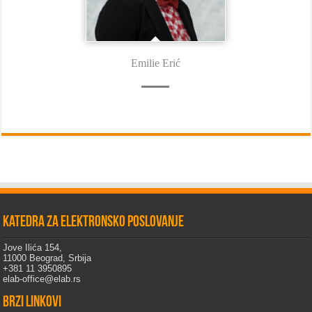
Emilie Erić
Katedra za elektronsko poslovanje
Jove Ilića 154,
11000 Beograd, Srbija
+381 11 3950895
elab-office@elab.rs
Brzi linkovi