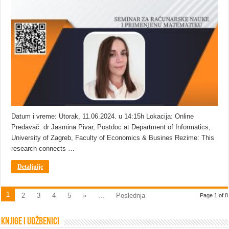
Datum i vreme: Utorak, 11.06.2024. u 14:15h Lokacija: Online
Predavač: dr Jasmina Pivar, Postdoc at Department of Informatics,
University of Zagreb, Faculty of Economics & Busines Rezime: This
research connects …
Detaljnije
1
2
3
4
5
»
...
Poslednja
Page 1 of 8
Knjige i udžbenici