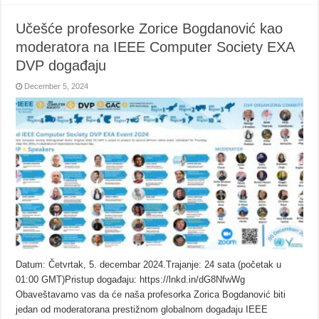
Učešće profesorke Zorice Bogdanović kao
moderatora na IEEE Computer Society EXA
DVP događaju
December 5, 2024
Datum: Četvrtak, 5. decembar 2024.Trajanje: 24 sata (početak u
01:00 GMT)Pristup događaju: https://lnkd.in/dG8NfwWg
Obaveštavamo vas da će naša profesorka Zorica Bogdanović biti
jedan od moderatorana prestižnom globalnom događaju IEEE