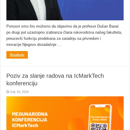
Ponosni smo što možemo da objavimo da je profesor Dušan Barać
po drugi put uzastopno izabranza člana rukovodstva našeg fakulteta,
preuzevši funkciju prodekana za saradnju sa privredom i
inovacije.Njegovo dosadašnje …
Detaljnije
Poziv za slanje radova na IcMarkTech
konferenciju
July 18, 2024