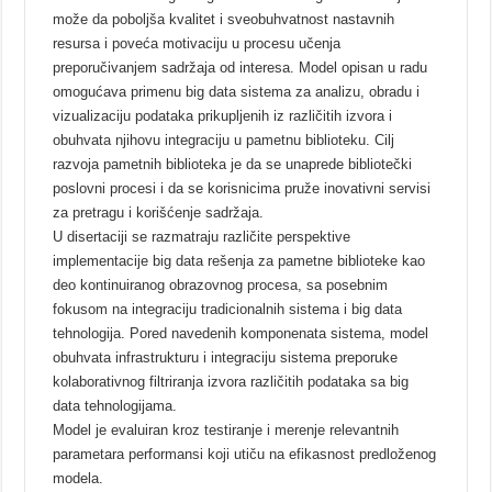
može da poboljša kvalitet i sveobuhvatnost nastavnih
resursa i poveća motivaciju u procesu učenja
preporučivanjem sadržaja od interesa. Model opisan u radu
omogućava primenu big data sistema za analizu, obradu i
vizualizaciju podataka prikupljenih iz različitih izvora i
obuhvata njihovu integraciju u pametnu biblioteku. Cilj
razvoja pametnih biblioteka je da se unaprede bibliotečki
poslovni procesi i da se korisnicima pruže inovativni servisi
za pretragu i korišćenje sadržaja.
U disertaciji se razmatraju različite perspektive
implementacije big data rešenja za pametne biblioteke kao
deo kontinuiranog obrazovnog procesa, sa posebnim
fokusom na integraciju tradicionalnih sistema i big data
tehnologija. Pored navedenih komponenata sistema, model
obuhvata infrastrukturu i integraciju sistema preporuke
kolaborativnog filtriranja izvora različitih podataka sa big
data tehnologijama.
Model je evaluiran kroz testiranje i merenje relevantnih
parametara performansi koji utiču na efikasnost predloženog
modela.