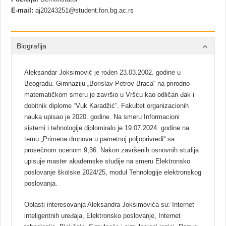
E-mail:
aj20243251@student.fon.bg.ac.rs
Biografija
Aleksandar Joksimović je rođen 23.03.2002. godine u
Beogradu. Gimnaziju „Borislav Petrov Braca“ na prirodno-
matematičkom smeru je završio u Vršcu kao odličan đak i
dobitnik diplome “Vuk Karadžić”. Fakultet organizacionih
nauka upisao je 2020. godine. Na smeru Informacioni
sistemi i tehnologije diplomiralo je 19.07.2024. godine na
temu „Primena dronova u pametnoj poljoprivredi“ sa
prosečnom ocenom 9,36. Nakon završenih osnovnih studija
upisuje master akademske studije na smeru Elektronsko
poslovanje školske 2024/25, modul Tehnologije elektronskog
poslovanja.
Oblasti interesovanja Aleksandra Joksimovića su: Internet
inteligentnih uređaja, Elektronsko poslovanje, Internet