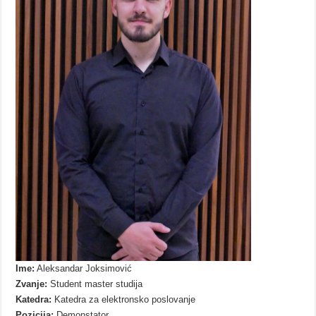
Ime:
Aleksandar Joksimović
Zvanje:
Student master studija
Katedra:
Katedra za elektronsko poslovanje
Pozicija:
Demonstator