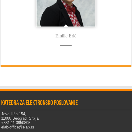
Emilie Erić
Katedra za elektronsko poslovanje
Jove Ilića 154,
11000 Beograd, Srbija
+381 11 3950895
elab-office@elab.rs